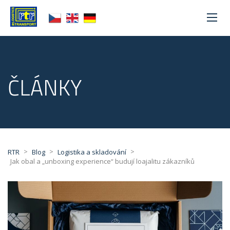
ČLÁNKY
>
>
>
RTR
Blog
Logistika a skladování
Jak obal a „unboxing experience“ budují loajalitu zákazníků