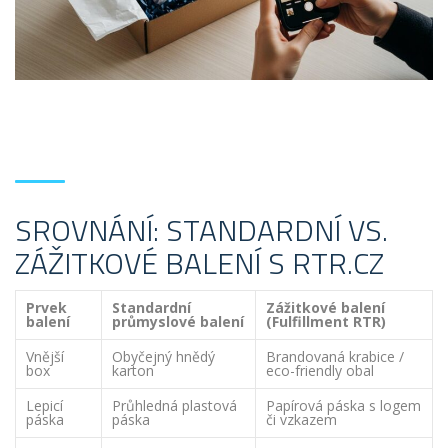
SROVNÁNÍ: STANDARDNÍ VS.
ZÁŽITKOVÉ BALENÍ S RTR.CZ
Prvek
Standardní
Zážitkové balení
balení
průmyslové balení
(Fulfillment RTR)
Vnější
Obyčejný hnědý
Brandovaná krabice /
box
karton
eco-friendly obal
Lepicí
Průhledná plastová
Papírová páska s logem
páska
páska
či vzkazem