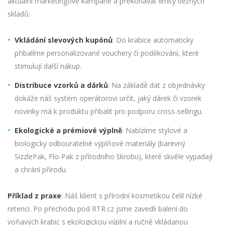
aktuální marketingové kampaně a překonávat limity běžných
skladů:
Vkládání slevových kupónů
: Do krabice automaticky
přibalíme personalizované vouchery či poděkování, které
stimulují další nákup.
Distribuce vzorků a dárků
: Na základě dat z objednávky
dokáže náš systém operátorovi určit, jaký dárek či vzorek
novinky má k produktu přibalit pro podporu cross-sellingu.
Ekologické a prémiové výplně
: Nabízíme stylové a
biologicky odbouratelné výplňové materiály (barevný
SizzlePak, Flo-Pak z přírodního škrobu), které skvěle vypadají
a chrání přírodu.
Příklad z praxe
: Náš klient s přírodní kosmetikou čelil nízké
retenci. Po přechodu pod RTR.cz jsme zavedli balení do
voňavých krabic s ekologickou výplní a ručně vkládanou