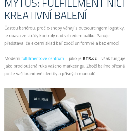
MÝTUS: FULFILLMENT NIČÍ
KREATIVNÍ BALENÍ
Častou bariérou, proč e-shopy váhají s outsourcingem logistiky,
je obava ze ztráty kontroly nad vzhledem balíku. Panuje
představa, že externí sklad balí zboží uniformně a bez emocí.
Moderní
fulfillmentové centrum
– jako je
RTR.cz
– však funguje
jako prodloužená ruka vašeho marketingu. Zboží balíme přesně
podle vaší brandové identity a přísných manuálů.