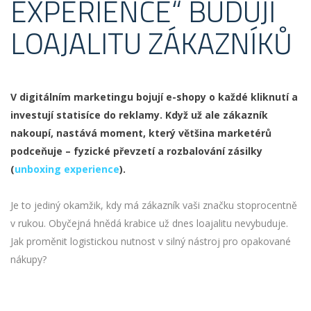
EXPERIENCE“ BUDUJÍ
LOAJALITU ZÁKAZNÍKŮ
V digitálním marketingu bojují e-shopy o každé kliknutí a
investují statisíce do reklamy. Když už ale zákazník
nakoupí, nastává moment, který většina marketérů
podceňuje – fyzické převzetí a rozbalování zásilky
(
unboxing experience
).
Je to jediný okamžik, kdy má zákazník vaši značku stoprocentně
v rukou. Obyčejná hnědá krabice už dnes loajalitu nevybuduje.
Jak proměnit logistickou nutnost v silný nástroj pro opakované
nákupy?