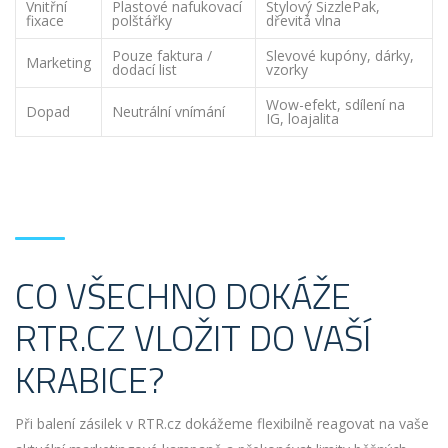
Vnitřní
Plastové nafukovací
Stylový SizzlePak,
fixace
polštářky
dřevitá vlna
Pouze faktura /
Slevové kupóny, dárky,
Marketing
dodací list
vzorky
Wow-efekt, sdílení na
Dopad
Neutrální vnímání
IG, loajalita
CO VŠECHNO DOKÁŽE
RTR.CZ VLOŽIT DO VAŠÍ
KRABICE?
Při balení zásilek v RTR.cz dokážeme flexibilně reagovat na vaše