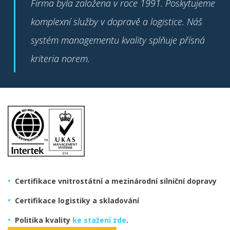
Firma byla založena v roce 1991. Poskytujeme
komplexní služby v dopravě a logistice. Náš
systém managementu kvality splňuje přísná
kriteria norem.
Certifikace vnitrostátní a mezinárodní silniční dopravy
Certifikace logistiky a skladování
Politika kvality
ke stažení zde
.