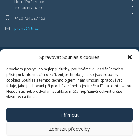
Horní Počernice
193 00 Praha 9
+420 724 327 153
praha@rtr.cz
Spravovat Souhlas s cookies
Abychom poskytli co nejlepší služby, používáme k ukládání a/nebo
Ochrana oznamovatelů
přístupu k informacím o zařízení, technologie jako jsou soubory
cookies. Souhlas s těmito technologiemi nám umožní zpracovávat
Zásady cookies (EU)
údaje, jako je chování při procházení nebo jedinečná ID na tomto webu.
Nesouhlas nebo odvolání souhlasu může nepříznivě ovlivnit určité
vlastnosti a funkce.
Příjmout
Zobrazit předvolby
©2017 RTR - TRANSPORT A LOGISTIKA s.r.o. | INTERNETOVÉ PROJEKTY
emline.cz