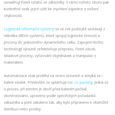
usnadňují řízení vztahů se zákazníky. V rámci tohoto oboru pak
konkrétně vede jejich užití ke zrychlení expedice a snížení
chybovosti.
Logistické informační systémy
se ve své podstatě sestávají z
několika dílčích systémů, které spojují logistické činnosti a
procesy do jednotného dynamického celku. Zapojení těchto
technologií výrazně zefektivňuje přepravu, řízení zásob,
skladové procesy, vyřizování objednávek a manipulaci s
materiálem.
Automatizace však probíhá na vícero úrovních a dotýká se i
balení zásilek. Především se uplatňuje tzv.
co-packing
. Jedná se
o proces, při kterém je zboží před balením pečlivě
zkontrolováno, upraveno podle specifických požadavků
zákazníka a poté zabaleno tak, aby bylo připraveno k okamžité
distribuci nebo prodeji.