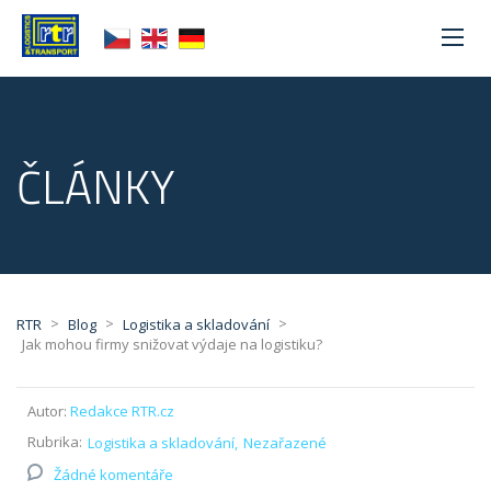
ČLÁNKY
>
>
>
RTR
Blog
Logistika a skladování
Jak mohou firmy snižovat výdaje na logistiku?
Autor:
Redakce RTR.cz
Rubrika:
Logistika a skladování
Nezařazené
Žádné komentáře