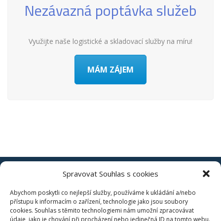
Nezávazná poptávka služeb
Využijte naše logistické a skladovací služby na míru!
MÁM ZÁJEM
Spravovat Souhlas s cookies
Abychom poskytli co nejlepší služby, používáme k ukládání a/nebo
Ochrana oznamovatelů
přístupu k informacím o zařízení, technologie jako jsou soubory
cookies. Souhlas s těmito technologiemi nám umožní zpracovávat
Zásady cookies (EU)
údaje, jako je chování při procházení nebo jedinečná ID na tomto webu.