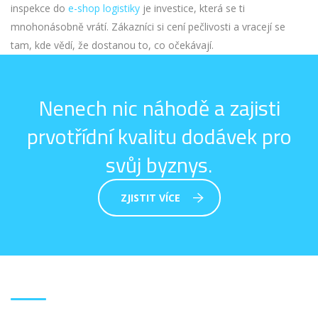
inspekce do
e-shop logistiky
je investice, která se ti
mnohonásobně vrátí. Zákazníci si cení pečlivosti a vracejí se
tam, kde vědí, že dostanou to, co očekávají.
Nenech nic náhodě a zajisti
prvotřídní kvalitu dodávek pro
svůj byznys.
ZJISTIT VÍCE