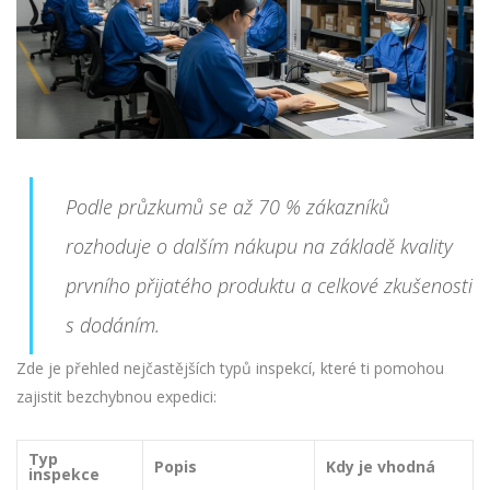
Podle průzkumů se až 70 % zákazníků
rozhoduje o dalším nákupu na základě kvality
prvního přijatého produktu a celkové zkušenosti
s dodáním.
Zde je přehled nejčastějších typů inspekcí, které ti pomohou
zajistit bezchybnou expedici:
Typ
Popis
Kdy je vhodná
inspekce