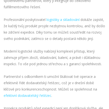
spolehlivému partnerovi, který ji integruje do celkového
fulfillmentového řešení.
Profesionální poskytovatel
logistiky a skladování
dokáže zajistit,
že každý tvůj produkt projde nezbytnou kontrolou, aniž by došlo
ke zdržení expedice. Díky tomu se můžeš soustředit na rozvoj
svého podnikání, zatímco se o detaily postará někdo jiný.
Moderní logistické služby nabízejí komplexní přístup, který
zahrnuje příjem zboží, skladování, balení, a právě i důkladnou
inspekci. To vše pod jednou střechou a s garancí spolehlivosti.
Partnerství s odborníkem ti umožní škálovat tvé operace a
efektivně řídit dodavatelský řetězec, což je v dnešní době
klíčové pro konkurenceschopnost. Můžeš se spolehnout na
efektivní dodavatelský řetězec
.
Inspekce produktů před expedicí není jen doplňková služba, ale