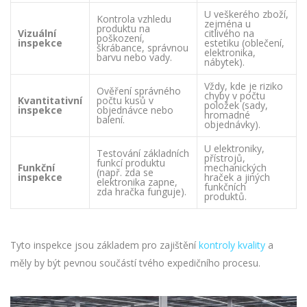
U veškerého zboží,
Kontrola vzhledu
zejména u
produktu na
Vizuální
citlivého na
poškození,
inspekce
estetiku (oblečení,
škrábance, správnou
elektronika,
barvu nebo vady.
nábytek).
Vždy, kde je riziko
Ověření správného
chyby v počtu
Kvantitativní
počtu kusů v
položek (sady,
inspekce
objednávce nebo
hromadné
balení.
objednávky).
U elektroniky,
Testování základních
přístrojů,
funkcí produktu
Funkční
mechanických
(např. zda se
inspekce
hraček a jiných
elektronika zapne,
funkčních
zda hračka funguje).
produktů.
Tyto inspekce jsou základem pro zajištění
kontroly kvality
a
měly by být pevnou součástí tvého expedičního procesu.