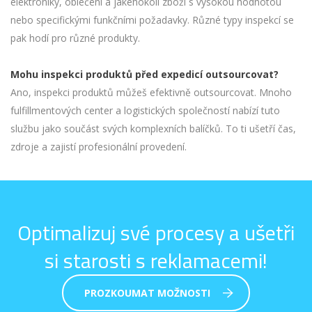
elektroniky, oblečení a jakéhokoli zboží s vysokou hodnotou
nebo specifickými funkčními požadavky. Různé typy inspekcí se
pak hodí pro různé produkty.
Mohu inspekci produktů před expedicí outsourcovat?
Ano, inspekci produktů můžeš efektivně outsourcovat. Mnoho
fulfillmentových center a logistických společností nabízí tuto
službu jako součást svých komplexních balíčků. To ti ušetří čas,
zdroje a zajistí profesionální provedení.
Optimalizuj své procesy a ušetři
si starosti s reklamacemi!
PROZKOUMAT MOŽNOSTI