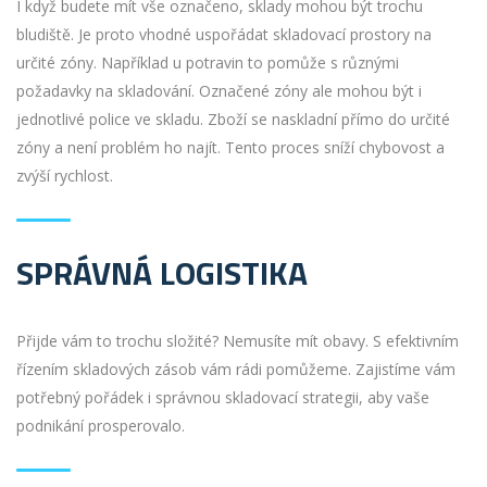
I když budete mít vše označeno, sklady mohou být trochu
bludiště. Je proto vhodné uspořádat skladovací prostory na
určité zóny. Například u potravin to pomůže s různými
požadavky na skladování. Označené zóny ale mohou být i
jednotlivé police ve skladu. Zboží se naskladní přímo do určité
zóny a není problém ho najít. Tento proces sníží chybovost a
zvýší rychlost.
SPRÁVNÁ LOGISTIKA
Přijde vám to trochu složité? Nemusíte mít obavy. S efektivním
řízením skladových zásob vám rádi pomůžeme. Zajistíme vám
potřebný pořádek i správnou skladovací strategii, aby vaše
podnikání prosperovalo.