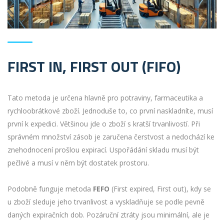
FIRST IN, FIRST OUT (FIFO)
Tato metoda je určena hlavně pro potraviny, farmaceutika a
rychloobrátkové zboží. Jednoduše to, co první naskladníte, musí
první k expedici. Většinou jde o zboží s kratší trvanlivostí. Při
správném množství zásob je zaručena čerstvost a nedochází ke
znehodnocení prošlou expirací. Uspořádání skladu musí být
pečlivé a musí v něm být dostatek prostoru.
Podobně funguje metoda
FEFO
(First expired, First out), kdy se
u zboží sleduje jeho trvanlivost a vyskladňuje se podle pevně
daných expiračních dob. Pozáruční ztráty jsou minimální, ale je