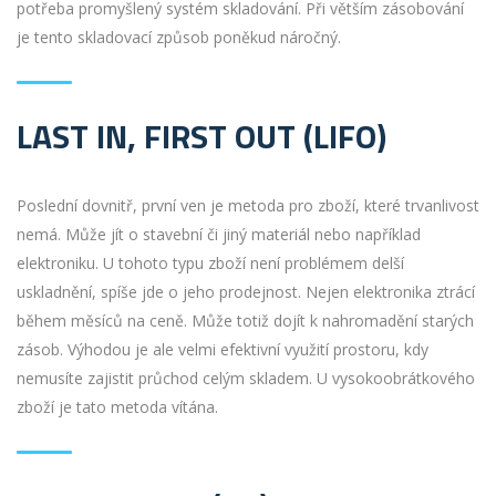
potřeba promyšlený systém skladování. Při větším zásobování
je tento skladovací způsob poněkud náročný.
LAST IN, FIRST OUT (LIFO)
Poslední dovnitř, první ven je metoda pro zboží, které trvanlivost
nemá. Může jít o stavební či jiný materiál nebo například
elektroniku. U tohoto typu zboží není problémem delší
uskladnění, spíše jde o jeho prodejnost. Nejen elektronika ztrácí
během měsíců na ceně. Může totiž dojít k nahromadění starých
zásob. Výhodou je ale velmi efektivní využití prostoru, kdy
nemusíte zajistit průchod celým skladem. U vysokoobrátkového
zboží je tato metoda vítána.