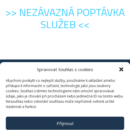
>> NEZÁVAZNÁ POPTÁVKA
SLUŽEB <<
Spravovat Souhlas s cookies
Abychom poskytli co nejlepší služby, používáme k ukládání a/nebo
Ochrana oznamovatelů
přístupu k informacím o zařízení, technologie jako jsou soubory
cookies. Souhlas s těmito technologiemi nám umožní zpracovávat
Zásady cookies (EU)
údaje, jako je chování při procházení nebo jedinečná ID na tomto webu.
Nesouhlas nebo odvolání souhlasu může nepříznivě ovlivnit určité
vlastnosti a funkce.
Příjmout